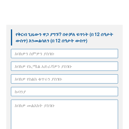
የቅርብ ጊዜውን ዋጋ ያግኙ? በተቻለ ፍጥነት (በ 12 ሰዓታት
ውስጥ) እንመልሳለን (በ 12 ሰዓታት ውስጥ)