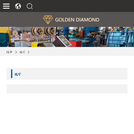
ቤት
>
ዜና
>
ዜና