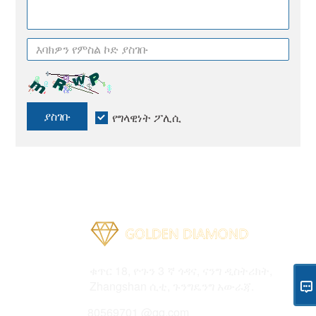
ያስገቡ
የግላዊነት ፖሊሲ
አድራሻ
ቁጥር 18, ዮጉን 3 ኛ ጎዳና, ናንግ ዲስትሪክት,
Zhangshan ሲቲ, ጉንግዴንግ አውራጃ.
ኢሜል
80569701 @qq.com