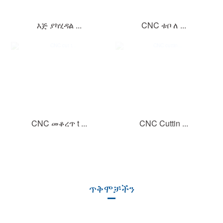
እጅ ያካሂዳል ...
CNC ቱቦ ለ ...
CNC መቆረጥ t ...
CNC Cuttin ...
ጥቅሞቻችን