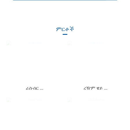
ምርቶች
ራስ-ሰር ...
ረዥም ዌይ ...