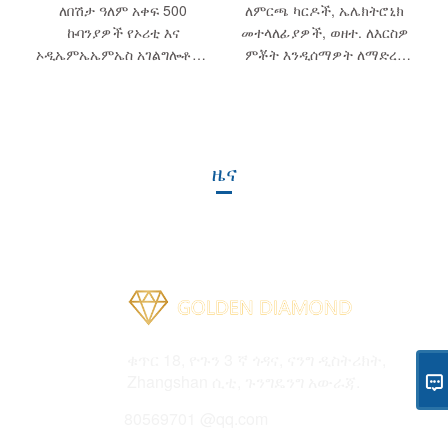
ለበሽታ ዓለም አቀፍ 500
ለምርጫ ካርዶች, ኤሌክትሮኒክ
ኩባንያዎች የኦሪቲ እና
መተላለፊያዎች, ወዘተ. ለእርስዎ
ኦዲኤምኤኤምኤስ አገልግሎቶችን
ምቾት እንዲሰማዎት ለማድረግ
እናቀርባለን. በዲዛይን ወይም
ዓለም አቀፍ ደንበኞች የተለያዩ
በቁስሮች አንፃር ...
ደንበኞች የተለያዩ የክፍያ ስልቶችን
እናቀርባለን ...
ዜና
አድራሻ
ቁጥር 18, ዮጉን 3 ኛ ጎዳና, ናንግ ዲስትሪክት,
Zhangshan ሲቲ, ጉንግዴንግ አውራጃ.
ኢሜል
80569701 @qq.com