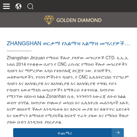
ZHANGSHAN ወርቃማ የአልማዝ አልማዝ መሣሪያዎች C
O., LTD
Zhangshan Jinzuan የማሰብ ችሎታ ያላቸው መሣሪያዎች CTD. እ.ኤ.አ.
ነሐሴ 2014 የተቋቋመ ሲሆን የ CNC ራስ-ሰር የማሰብ ችሎታ መሳሪያዎችን
ዲዛይን እና ማምረቻው አዲስ የቴክኖሎጂ ድርጅት ነው. ደንበኞችን,
መለዋወጫዎችን, የሳንባ ምችነትን ዲዛይን, የ CNC ኤሌክትሮኒክስ ፕሮግራም
ዲዛይን እና ለአካባቢያዊ እና ለአካባቢያዊ እና ለአካባቢያዊ ተግባቢ የሆኑ
የዲዛይን አውቶማቲክ መሳሪያዎችን ከማቅረብ ተቆጥበናል. ኩባንያው
የሚገኘው በደቡብ ክልል Zonanhan ሲቲ, ጉንግዳንግ አውራጃ ደቡብ ክልል
ውስጥ ይገኛል. ኩባንያው የባለሙያ መካኒክ እና ኤሌክትሪክ መሐንዲሶች አሉት,
እናም ለከፍተኛ ችሎታ እንዲጫወቱ እና ለትርፍ ሙያዊ እና ለቁጥጥር አድናቆት
እና ፍጽምናን ለማሳደድ የሚያስችል ከፍተኛ ጥራት ያለው እና የማሰብ ችሎታ
ያለው ቡድን እንዲገነቡ ያበረታታል.
ተጨማሪ