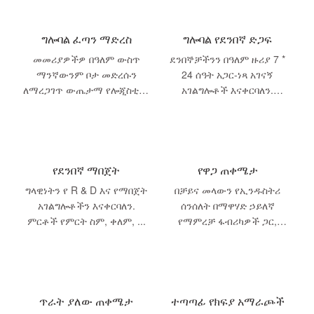
ግሎባል ፈጣን ማድረስ
ግሎባል የደንበኛ ድጋፍ
መመሪያዎችዎ በዓለም ውስጥ
ደንበኞቻችንን በዓለም ዙሪያ 7 *
ማንኛውንም ቦታ መድረሱን
24 ሰዓት አጋር-ነጻ አገናኝ
ለማረጋገጥ ውጤታማ የሎጂስቲክስ
አገልግሎቶች እናቀርባለን.
አውታረ መረብ አለን
የትኛውም ሀገር ከሆንክ ወቅታዊ
መልሶች እና አህያ ማግኘት ይችላሉ
...
የደንበኛ ማበጀት
የዋጋ ጠቀሜታ
ግላዊነትን የ R & D እና የማበጀት
በቻይና መላውን የኢንዱስትሪ
አገልግሎቶችን እናቀርባለን.
ሰንሰለት በማዋሃድ ኃይለኛ
ምርቶች የምርት ስም, ቀለም, ...
የማምረቻ ፋብሪካዎች ጋር,
ምርቶችን በፍጥነት የማነቃቃ
ዋጋዎችን ሙሉ በሙሉ እንኖራለን
...
ጥራት ያለው ጠቀሜታ
ተጣጣፊ የክፍያ አማራጮች